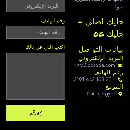
ا .
ليك اصلي –
رقم الهاتف
يك og
اكتب اللي في بالك
انات التواصل
بريد الإلكتروني
info@ogsoda.com
م الهاتف
+20 103 443 3191
موقع
Cairo, Egypt
يُقدِّم